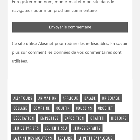
Enregistrer mon nom, mon e-mail et mon site dans le
navigateur pour mon prochain commentaire.
Ce site utilise Akismet pour réduire les indésirables.
En savoir
plus sur comment les données de vos commentaires sont
utilisées
.
ALENTOURS
ANIMATION
APPLIQUÉ
BALADE
BRICOLAGE
COLLAGE
COMPTINE
COUFFIN
COUSSINS
CROCHET
DÉCORATION
EMPLETTES
EXPOSITION
GRAFFITI
HISTOIRE
JEU DE PAPIERS
JEU EN TISSU
JEUNES ENFANTS
LA LAINE DES MOUTONS
LECTURE
LE PETIT CATALOGUE