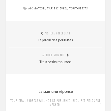
ANIMATION
,
TAPIS D'ÉVEIL
,
TOUT-PETITS
Navigation
ARTICLE PRÉCÉDENT
de
Article
Le jardin des poulettes
l’article
précédent
:
ARTICLE SUIVANT
Article
Trois petits moutons
suivant
:
Laisser une réponse
YOUR EMAIL ADDRESS WILL NOT BE PUBLISHED. REQUIRED FIELDS ARE
*
MARKED