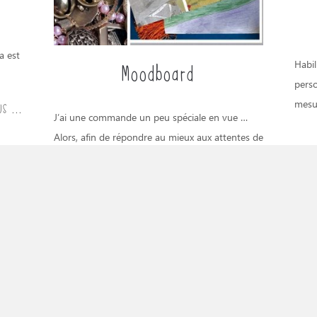
a est
Habil
Moodboard
perso
mesu
S ...
J’ai une commande un peu spéciale en vue …
Alors, afin de répondre au mieux aux attentes de
la cliente…
LIRE PLUS ...
s en
S ...