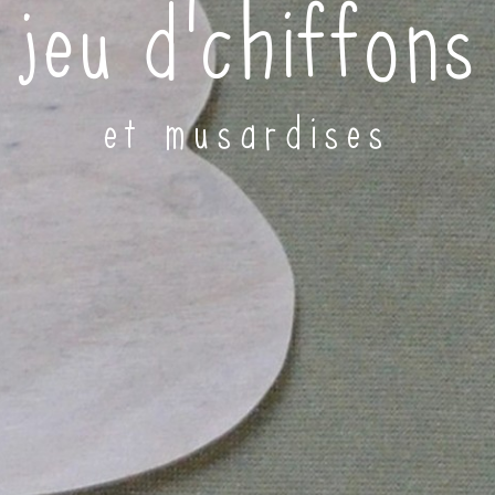
jeu d'chiffons
et musardises