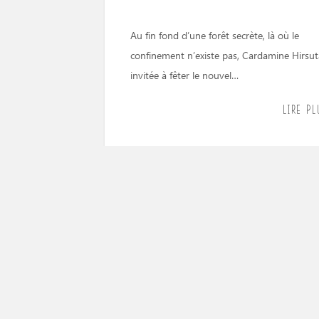
Au fin fond d’une forêt secrète, là où le
confinement n’existe pas, Cardamine Hirsut
invitée à fêter le nouvel…
LIRE PLU
Les Capucines
C’est ainsi que les petits de la crèche
Tournicoton appellent ces trois personnage
tissu, que j’avais réalisés sur commande,…
LIRE PLU