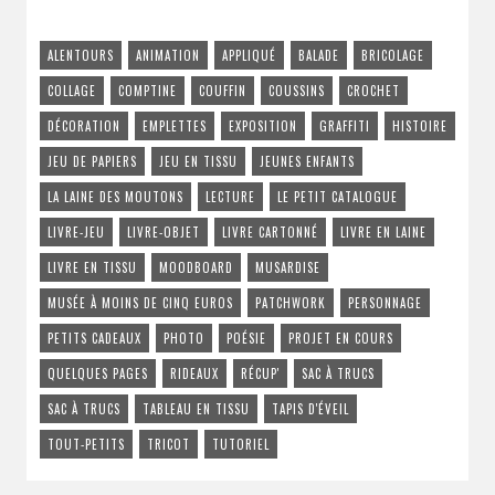
ALENTOURS
ANIMATION
APPLIQUÉ
BALADE
BRICOLAGE
COLLAGE
COMPTINE
COUFFIN
COUSSINS
CROCHET
DÉCORATION
EMPLETTES
EXPOSITION
GRAFFITI
HISTOIRE
JEU DE PAPIERS
JEU EN TISSU
JEUNES ENFANTS
LA LAINE DES MOUTONS
LECTURE
LE PETIT CATALOGUE
LIVRE-JEU
LIVRE-OBJET
LIVRE CARTONNÉ
LIVRE EN LAINE
LIVRE EN TISSU
MOODBOARD
MUSARDISE
MUSÉE À MOINS DE CINQ EUROS
PATCHWORK
PERSONNAGE
PETITS CADEAUX
PHOTO
POÉSIE
PROJET EN COURS
QUELQUES PAGES
RIDEAUX
RÉCUP'
SAC À TRUCS
SAC À TRUCS
TABLEAU EN TISSU
TAPIS D'ÉVEIL
TOUT-PETITS
TRICOT
TUTORIEL