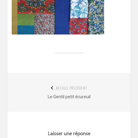
Navigation
ARTICLE PRÉCÉDENT
de
Article
Le Gentil petit écureuil
l’article
précédent
:
Laisser une réponse