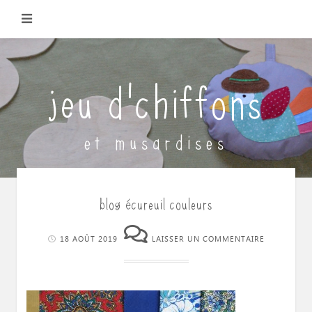
Skip
to
content
jeu d'chiffons
et musardises
blog écureuil couleurs
18 AOÛT 2019
LAISSER UN COMMENTAIRE