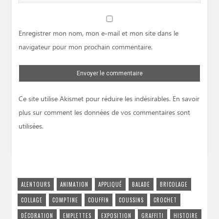
Website
Enregistrer mon nom, mon e-mail et mon site dans le
navigateur pour mon prochain commentaire.
Ce site utilise Akismet pour réduire les indésirables.
En savoir
plus sur comment les données de vos commentaires sont
utilisées
.
ALENTOURS
ANIMATION
APPLIQUÉ
BALADE
BRICOLAGE
COLLAGE
COMPTINE
COUFFIN
COUSSINS
CROCHET
DÉCORATION
EMPLETTES
EXPOSITION
GRAFFITI
HISTOIRE