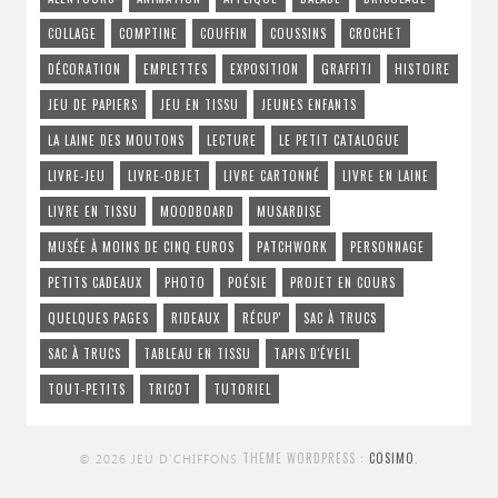
COLLAGE
COMPTINE
COUFFIN
COUSSINS
CROCHET
DÉCORATION
EMPLETTES
EXPOSITION
GRAFFITI
HISTOIRE
JEU DE PAPIERS
JEU EN TISSU
JEUNES ENFANTS
LA LAINE DES MOUTONS
LECTURE
LE PETIT CATALOGUE
LIVRE-JEU
LIVRE-OBJET
LIVRE CARTONNÉ
LIVRE EN LAINE
LIVRE EN TISSU
MOODBOARD
MUSARDISE
MUSÉE À MOINS DE CINQ EUROS
PATCHWORK
PERSONNAGE
PETITS CADEAUX
PHOTO
POÉSIE
PROJET EN COURS
QUELQUES PAGES
RIDEAUX
RÉCUP'
SAC À TRUCS
SAC À TRUCS
TABLEAU EN TISSU
TAPIS D'ÉVEIL
TOUT-PETITS
TRICOT
TUTORIEL
THEME WORDPRESS :
COSIMO
.
© 2026 JEU D'CHIFFONS