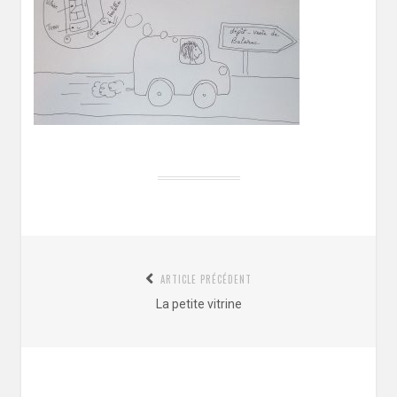
Navigation
ARTICLE PRÉCÉDENT
de
Article
La petite vitrine
l’article
précédent
: