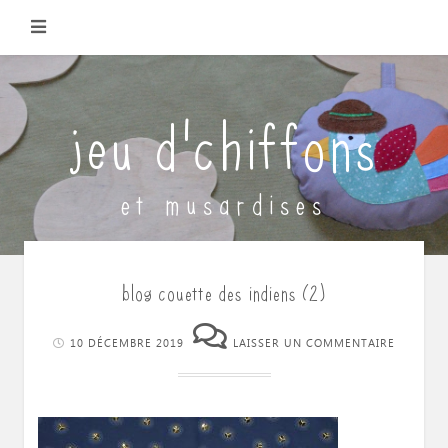
Skip
to
content
jeu d'chiffons
et musardises
blog couette des indiens (2)
10 DÉCEMBRE 2019
LAISSER UN COMMENTAIRE