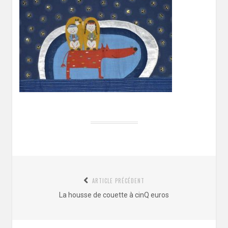
Navigation
ARTICLE PRÉCÉDENT
de
Article
La housse de couette à cinQ euros
l’article
précédent
: