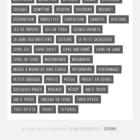
COLLAGE
COMPTINE
COUFFIN
COUSSINS
CROCHET
DÉCORATION
EMPLETTES
EXPOSITION
GRAFFITI
HISTOIRE
JEU DE PAPIERS
JEU EN TISSU
JEUNES ENFANTS
LA LAINE DES MOUTONS
LECTURE
LE PETIT CATALOGUE
LIVRE-JEU
LIVRE-OBJET
LIVRE CARTONNÉ
LIVRE EN LAINE
LIVRE EN TISSU
MOODBOARD
MUSARDISE
MUSÉE À MOINS DE CINQ EUROS
PATCHWORK
PERSONNAGE
PETITS CADEAUX
PHOTO
POÉSIE
PROJET EN COURS
QUELQUES PAGES
RIDEAUX
RÉCUP'
SAC À TRUCS
SAC À TRUCS
TABLEAU EN TISSU
TAPIS D'ÉVEIL
TOUT-PETITS
TRICOT
TUTORIEL
THEME WORDPRESS :
COSIMO
.
© 2026 JEU D'CHIFFONS