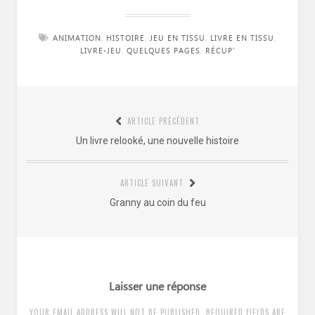
ANIMATION
,
HISTOIRE
,
JEU EN TISSU
,
LIVRE EN TISSU
,
LIVRE-JEU
,
QUELQUES PAGES
,
RÉCUP'
Navigation
ARTICLE PRÉCÉDENT
de
Article
Un livre relooké, une nouvelle histoire
l’article
précédent
:
ARTICLE SUIVANT
Article
Granny au coin du feu
suivant
:
Laisser une réponse
YOUR EMAIL ADDRESS WILL NOT BE PUBLISHED. REQUIRED FIELDS ARE