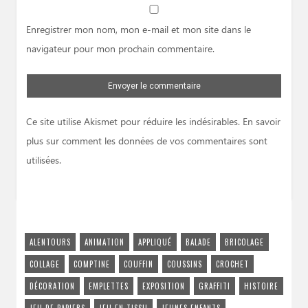
Website
Enregistrer mon nom, mon e-mail et mon site dans le
navigateur pour mon prochain commentaire.
Ce site utilise Akismet pour réduire les indésirables.
En savoir
plus sur comment les données de vos commentaires sont
utilisées
.
ALENTOURS
ANIMATION
APPLIQUÉ
BALADE
BRICOLAGE
COLLAGE
COMPTINE
COUFFIN
COUSSINS
CROCHET
DÉCORATION
EMPLETTES
EXPOSITION
GRAFFITI
HISTOIRE
JEU DE PAPIERS
JEU EN TISSU
JEUNES ENFANTS