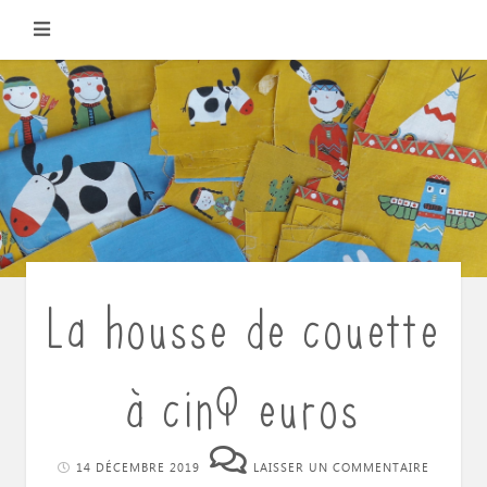
Skip
to
content
La housse de couette
à cinQ euros
14 DÉCEMBRE 2019
LAISSER UN COMMENTAIRE