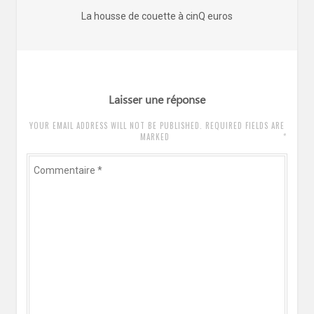
de
Article
La housse de couette à cinQ euros
l’article
précédent
:
Laisser une réponse
YOUR EMAIL ADDRESS WILL NOT BE PUBLISHED. REQUIRED FIELDS ARE
*
MARKED
Commentaire
*