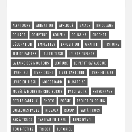
ALENTOURS
ANIMATION
APPLIQUÉ
BALADE
BRICOLAGE
COLLAGE
COMPTINE
COUFFIN
COUSSINS
CROCHET
DÉCORATION
EMPLETTES
EXPOSITION
GRAFFITI
HISTOIRE
JEU DE PAPIERS
JEU EN TISSU
JEUNES ENFANTS
LA LAINE DES MOUTONS
LECTURE
LE PETIT CATALOGUE
LIVRE-JEU
LIVRE-OBJET
LIVRE CARTONNÉ
LIVRE EN LAINE
LIVRE EN TISSU
MOODBOARD
MUSARDISE
MUSÉE À MOINS DE CINQ EUROS
PATCHWORK
PERSONNAGE
PETITS CADEAUX
PHOTO
POÉSIE
PROJET EN COURS
QUELQUES PAGES
RIDEAUX
RÉCUP'
SAC À TRUCS
SAC À TRUCS
TABLEAU EN TISSU
TAPIS D'ÉVEIL
TOUT-PETITS
TRICOT
TUTORIEL