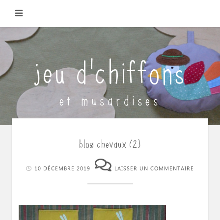
Skip
to
content
jeu d'chiffons
et musardises
blog chevaux (2)
10 DÉCEMBRE 2019
LAISSER UN COMMENTAIRE