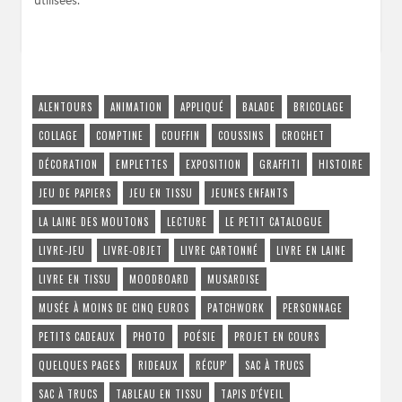
utilisées
.
ALENTOURS
ANIMATION
APPLIQUÉ
BALADE
BRICOLAGE
COLLAGE
COMPTINE
COUFFIN
COUSSINS
CROCHET
DÉCORATION
EMPLETTES
EXPOSITION
GRAFFITI
HISTOIRE
JEU DE PAPIERS
JEU EN TISSU
JEUNES ENFANTS
LA LAINE DES MOUTONS
LECTURE
LE PETIT CATALOGUE
LIVRE-JEU
LIVRE-OBJET
LIVRE CARTONNÉ
LIVRE EN LAINE
LIVRE EN TISSU
MOODBOARD
MUSARDISE
MUSÉE À MOINS DE CINQ EUROS
PATCHWORK
PERSONNAGE
PETITS CADEAUX
PHOTO
POÉSIE
PROJET EN COURS
QUELQUES PAGES
RIDEAUX
RÉCUP'
SAC À TRUCS
SAC À TRUCS
TABLEAU EN TISSU
TAPIS D'ÉVEIL