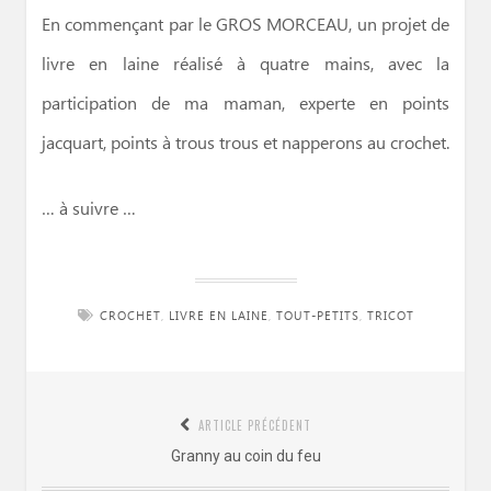
En commençant par le GROS MORCEAU, un projet de
livre en laine réalisé à quatre mains, avec la
participation de ma maman, experte en points
jacquart, points à trous trous et napperons au crochet.
… à suivre …
CROCHET
,
LIVRE EN LAINE
,
TOUT-PETITS
,
TRICOT
Navigation
ARTICLE PRÉCÉDENT
de
Article
Granny au coin du feu
l’article
précédent