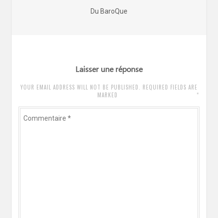
de
Article
Du BaroQue
l’article
précédent
:
Laisser une réponse
YOUR EMAIL ADDRESS WILL NOT BE PUBLISHED. REQUIRED FIELDS ARE
*
MARKED
Commentaire
*