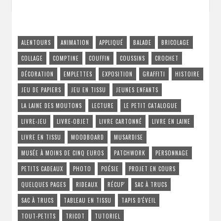
ALENTOURS
ANIMATION
APPLIQUÉ
BALADE
BRICOLAGE
COLLAGE
COMPTINE
COUFFIN
COUSSINS
CROCHET
DÉCORATION
EMPLETTES
EXPOSITION
GRAFFITI
HISTOIRE
JEU DE PAPIERS
JEU EN TISSU
JEUNES ENFANTS
LA LAINE DES MOUTONS
LECTURE
LE PETIT CATALOGUE
LIVRE-JEU
LIVRE-OBJET
LIVRE CARTONNÉ
LIVRE EN LAINE
LIVRE EN TISSU
MOODBOARD
MUSARDISE
MUSÉE À MOINS DE CINQ EUROS
PATCHWORK
PERSONNAGE
PETITS CADEAUX
PHOTO
POÉSIE
PROJET EN COURS
QUELQUES PAGES
RIDEAUX
RÉCUP'
SAC À TRUCS
SAC À TRUCS
TABLEAU EN TISSU
TAPIS D'ÉVEIL
TOUT-PETITS
TRICOT
TUTORIEL