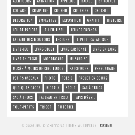
ALENTOURS
ANIMATION
APPLIQUÉ
BALADE
BRICOLAGE
COLLAGE
COMPTINE
COUFFIN
COUSSINS
CROCHET
DÉCORATION
EMPLETTES
EXPOSITION
GRAFFITI
HISTOIRE
JEU DE PAPIERS
JEU EN TISSU
JEUNES ENFANTS
LA LAINE DES MOUTONS
LECTURE
LE PETIT CATALOGUE
LIVRE-JEU
LIVRE-OBJET
LIVRE CARTONNÉ
LIVRE EN LAINE
LIVRE EN TISSU
MOODBOARD
MUSARDISE
MUSÉE À MOINS DE CINQ EUROS
PATCHWORK
PERSONNAGE
PETITS CADEAUX
PHOTO
POÉSIE
PROJET EN COURS
QUELQUES PAGES
RIDEAUX
RÉCUP'
SAC À TRUCS
SAC À TRUCS
TABLEAU EN TISSU
TAPIS D'ÉVEIL
TOUT-PETITS
TRICOT
TUTORIEL
THEME WORDPRESS :
COSIMO
.
© 2026 JEU D'CHIFFONS