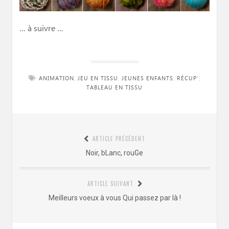
… à suivre …
ANIMATION
,
JEU EN TISSU
,
JEUNES ENFANTS
,
RÉCUP'
,
TABLEAU EN TISSU
Navigation
ARTICLE PRÉCÉDENT
de
Article
Noir, bLanc, rouGe
l’article
précédent
:
ARTICLE SUIVANT
Article
Meilleurs voeux à vous Qui passez par là !
suivant
: