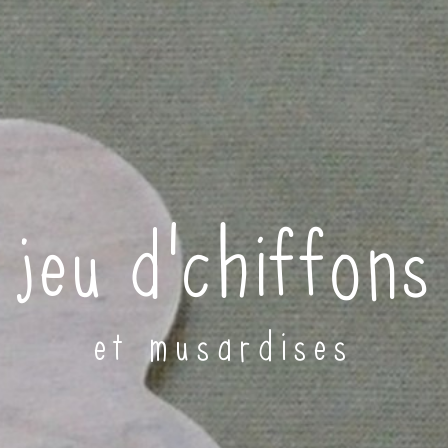
jeu d'chiffons
et musardises