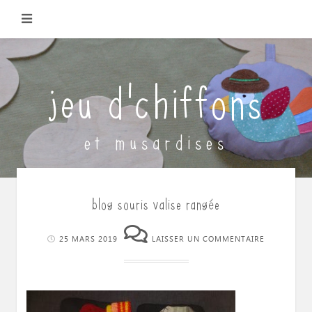
Skip
to
content
jeu d'chiffons
et musardises
blog souris valise rangée
25 MARS 2019
LAISSER UN COMMENTAIRE