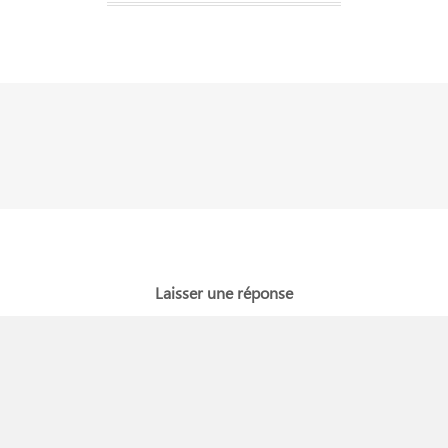
Laisser une réponse
YOUR EMAIL ADDRESS WILL NOT BE PUBLISHED. REQUIRED FIELDS ARE MARKED