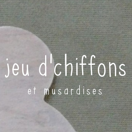
jeu d'chiffons
et musardises