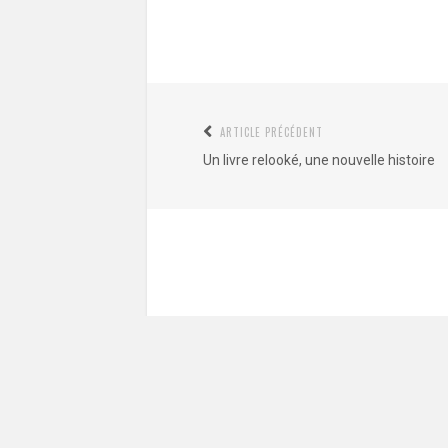
Navigation
ARTICLE PRÉCÉDENT
Article
de
Un livre relooké, une nouvelle histoire
précédent
l’article
:
Commentaire
*