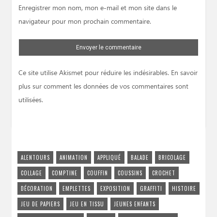
Enregistrer mon nom, mon e-mail et mon site dans le
navigateur pour mon prochain commentaire.
Ce site utilise Akismet pour réduire les indésirables.
En savoir
plus sur comment les données de vos commentaires sont
utilisées
.
ALENTOURS
ANIMATION
APPLIQUÉ
BALADE
BRICOLAGE
COLLAGE
COMPTINE
COUFFIN
COUSSINS
CROCHET
DÉCORATION
EMPLETTES
EXPOSITION
GRAFFITI
HISTOIRE
JEU DE PAPIERS
JEU EN TISSU
JEUNES ENFANTS