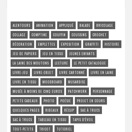
ALENTOURS
ANIMATION
APPLIQUÉ
BALADE
BRICOLAGE
COLLAGE
COMPTINE
COUFFIN
COUSSINS
CROCHET
DÉCORATION
EMPLETTES
EXPOSITION
GRAFFITI
HISTOIRE
JEU DE PAPIERS
JEU EN TISSU
JEUNES ENFANTS
LA LAINE DES MOUTONS
LECTURE
LE PETIT CATALOGUE
LIVRE-JEU
LIVRE-OBJET
LIVRE CARTONNÉ
LIVRE EN LAINE
LIVRE EN TISSU
MOODBOARD
MUSARDISE
MUSÉE À MOINS DE CINQ EUROS
PATCHWORK
PERSONNAGE
PETITS CADEAUX
PHOTO
POÉSIE
PROJET EN COURS
QUELQUES PAGES
RIDEAUX
RÉCUP'
SAC À TRUCS
SAC À TRUCS
TABLEAU EN TISSU
TAPIS D'ÉVEIL
TOUT-PETITS
TRICOT
TUTORIEL