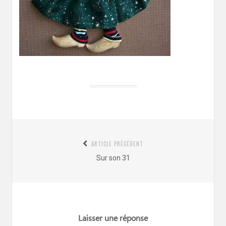
Navigation
ARTICLE PRÉCÉDENT
de
Article
Sur son 31
l’article
précédent
:
Laisser une réponse