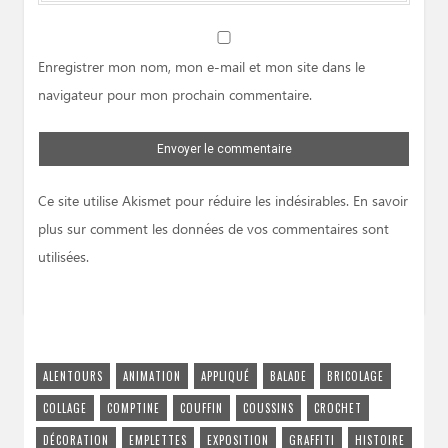
Website
Enregistrer mon nom, mon e-mail et mon site dans le
navigateur pour mon prochain commentaire.
Ce site utilise Akismet pour réduire les indésirables.
En savoir
plus sur comment les données de vos commentaires sont
utilisées
.
ALENTOURS
ANIMATION
APPLIQUÉ
BALADE
BRICOLAGE
COLLAGE
COMPTINE
COUFFIN
COUSSINS
CROCHET
DÉCORATION
EMPLETTES
EXPOSITION
GRAFFITI
HISTOIRE