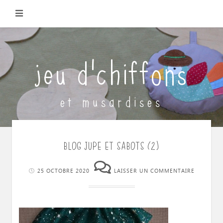
Skip
to
content
jeu d'chiffons
et musardises
BLOG JUPE ET SABOTS (2)
25 OCTOBRE 2020
LAISSER UN COMMENTAIRE