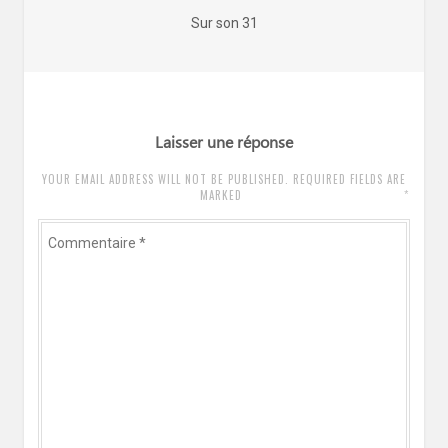
de
Article
Sur son 31
l’article
précédent
:
Laisser une réponse
YOUR EMAIL ADDRESS WILL NOT BE PUBLISHED. REQUIRED FIELDS ARE
*
MARKED
Commentaire
*