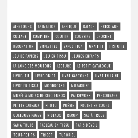
ALENTOURS
ANIMATION
APPLIQUÉ
BALADE
BRICOLAGE
COLLAGE
COMPTINE
COUFFIN
COUSSINS
CROCHET
DÉCORATION
EMPLETTES
EXPOSITION
GRAFFITI
HISTOIRE
JEU DE PAPIERS
JEU EN TISSU
JEUNES ENFANTS
LA LAINE DES MOUTONS
LECTURE
LE PETIT CATALOGUE
LIVRE-JEU
LIVRE-OBJET
LIVRE CARTONNÉ
LIVRE EN LAINE
LIVRE EN TISSU
MOODBOARD
MUSARDISE
MUSÉE À MOINS DE CINQ EUROS
PATCHWORK
PERSONNAGE
PETITS CADEAUX
PHOTO
POÉSIE
PROJET EN COURS
QUELQUES PAGES
RIDEAUX
RÉCUP'
SAC À TRUCS
SAC À TRUCS
TABLEAU EN TISSU
TAPIS D'ÉVEIL
TOUT-PETITS
TRICOT
TUTORIEL