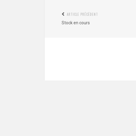
Navigation
ARTICLE PRÉCÉDENT
Article
de
Stock en cours
précédent
l’article
:
Commentaire
*