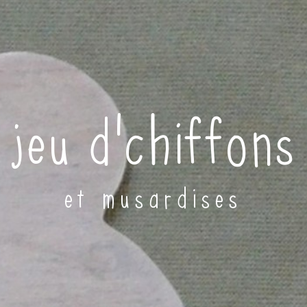
jeu d'chiffons
et musardises