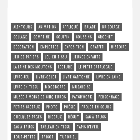
ALENTOURS
ANIMATION
APPLIQUÉ
BALADE
BRICOLAGE
COLLAGE
COMPTINE
COUFFIN
COUSSINS
CROCHET
DÉCORATION
EMPLETTES
EXPOSITION
GRAFFITI
HISTOIRE
JEU DE PAPIERS
JEU EN TISSU
JEUNES ENFANTS
LA LAINE DES MOUTONS
LECTURE
LE PETIT CATALOGUE
LIVRE-JEU
LIVRE-OBJET
LIVRE CARTONNÉ
LIVRE EN LAINE
LIVRE EN TISSU
MOODBOARD
MUSARDISE
MUSÉE À MOINS DE CINQ EUROS
PATCHWORK
PERSONNAGE
PETITS CADEAUX
PHOTO
POÉSIE
PROJET EN COURS
QUELQUES PAGES
RIDEAUX
RÉCUP'
SAC À TRUCS
SAC À TRUCS
TABLEAU EN TISSU
TAPIS D'ÉVEIL
TOUT-PETITS
TRICOT
TUTORIEL