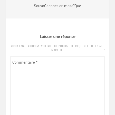
de
Article
SauvaGeonnes en mosaïQue
l’article
précédent
:
Laisser une réponse
YOUR EMAIL ADDRESS WILL NOT BE PUBLISHED. REQUIRED FIELDS ARE
*
MARKED
Commentaire
*