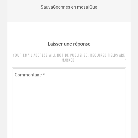
de
Article
SauvaGeonnes en mosaïQue
l’article
précédent
:
Laisser une réponse
YOUR EMAIL ADDRESS WILL NOT BE PUBLISHED. REQUIRED FIELDS ARE
*
MARKED
Commentaire
*