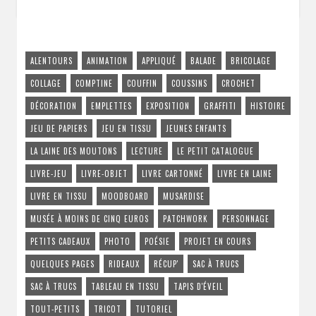
ALENTOURS
ANIMATION
APPLIQUÉ
BALADE
BRICOLAGE
COLLAGE
COMPTINE
COUFFIN
COUSSINS
CROCHET
DÉCORATION
EMPLETTES
EXPOSITION
GRAFFITI
HISTOIRE
JEU DE PAPIERS
JEU EN TISSU
JEUNES ENFANTS
LA LAINE DES MOUTONS
LECTURE
LE PETIT CATALOGUE
LIVRE-JEU
LIVRE-OBJET
LIVRE CARTONNÉ
LIVRE EN LAINE
LIVRE EN TISSU
MOODBOARD
MUSARDISE
MUSÉE À MOINS DE CINQ EUROS
PATCHWORK
PERSONNAGE
PETITS CADEAUX
PHOTO
POÉSIE
PROJET EN COURS
QUELQUES PAGES
RIDEAUX
RÉCUP'
SAC À TRUCS
SAC À TRUCS
TABLEAU EN TISSU
TAPIS D'ÉVEIL
TOUT-PETITS
TRICOT
TUTORIEL