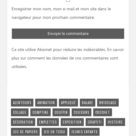
Website
Enregistrer mon nom, mon e-mail et mon site dans le
navigateur pour mon prochain commentaire.
Ce site utilise Akismet pour réduire les indésirables.
En savoir
plus sur comment les données de vos commentaires sont
utilisées
.
ALENTOURS
ANIMATION
APPLIQUÉ
BALADE
BRICOLAGE
COLLAGE
COMPTINE
COUFFIN
COUSSINS
CROCHET
DÉCORATION
EMPLETTES
EXPOSITION
GRAFFITI
HISTOIRE
JEU DE PAPIERS
JEU EN TISSU
JEUNES ENFANTS