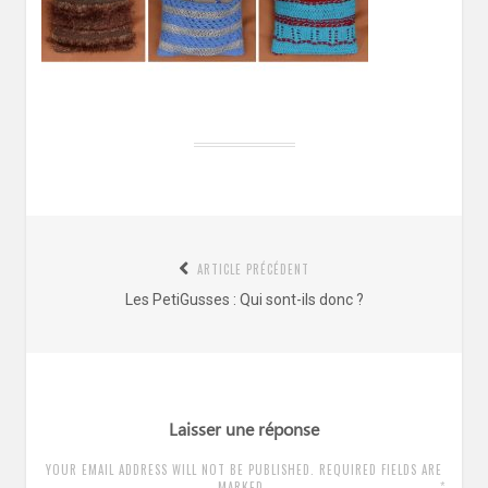
Navigation
ARTICLE PRÉCÉDENT
de
Article
Les PetiGusses : Qui sont-ils donc ?
l’article
précédent
:
Laisser une réponse
YOUR EMAIL ADDRESS WILL NOT BE PUBLISHED. REQUIRED FIELDS ARE
*
MARKED