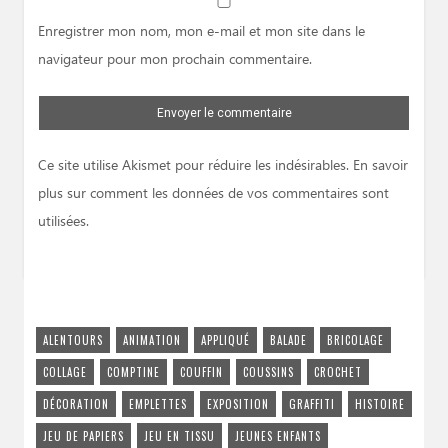
Website
Enregistrer mon nom, mon e-mail et mon site dans le
navigateur pour mon prochain commentaire.
Ce site utilise Akismet pour réduire les indésirables.
En savoir
plus sur comment les données de vos commentaires sont
utilisées
.
ALENTOURS
ANIMATION
APPLIQUÉ
BALADE
BRICOLAGE
COLLAGE
COMPTINE
COUFFIN
COUSSINS
CROCHET
DÉCORATION
EMPLETTES
EXPOSITION
GRAFFITI
HISTOIRE
JEU DE PAPIERS
JEU EN TISSU
JEUNES ENFANTS