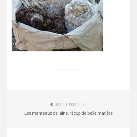
Navigation
ARTICLE PRÉCÉDENT
de
Article
Les manteaux de laine, récup de belle matière
l’article
précédent
: