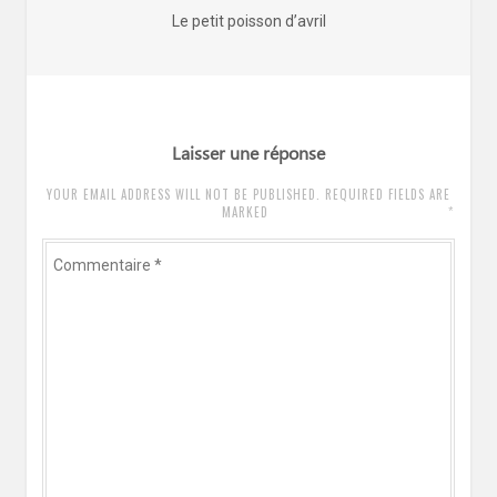
de
Article
Le petit poisson d’avril
l’article
précédent
:
Laisser une réponse
YOUR EMAIL ADDRESS WILL NOT BE PUBLISHED. REQUIRED FIELDS ARE
*
MARKED
Commentaire
*