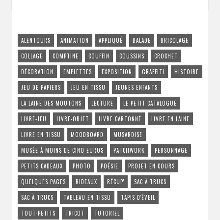
ALENTOURS
ANIMATION
APPLIQUÉ
BALADE
BRICOLAGE
COLLAGE
COMPTINE
COUFFIN
COUSSINS
CROCHET
DÉCORATION
EMPLETTES
EXPOSITION
GRAFFITI
HISTOIRE
JEU DE PAPIERS
JEU EN TISSU
JEUNES ENFANTS
LA LAINE DES MOUTONS
LECTURE
LE PETIT CATALOGUE
LIVRE-JEU
LIVRE-OBJET
LIVRE CARTONNÉ
LIVRE EN LAINE
LIVRE EN TISSU
MOODBOARD
MUSARDISE
MUSÉE À MOINS DE CINQ EUROS
PATCHWORK
PERSONNAGE
PETITS CADEAUX
PHOTO
POÉSIE
PROJET EN COURS
QUELQUES PAGES
RIDEAUX
RÉCUP'
SAC À TRUCS
SAC À TRUCS
TABLEAU EN TISSU
TAPIS D'ÉVEIL
TOUT-PETITS
TRICOT
TUTORIEL