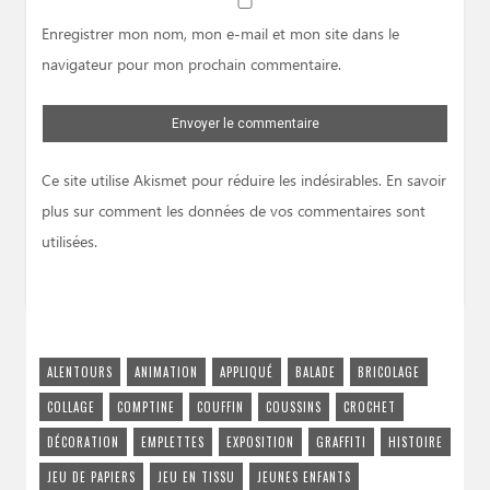
Website
Enregistrer mon nom, mon e-mail et mon site dans le
navigateur pour mon prochain commentaire.
Ce site utilise Akismet pour réduire les indésirables.
En savoir
plus sur comment les données de vos commentaires sont
utilisées
.
ALENTOURS
ANIMATION
APPLIQUÉ
BALADE
BRICOLAGE
COLLAGE
COMPTINE
COUFFIN
COUSSINS
CROCHET
DÉCORATION
EMPLETTES
EXPOSITION
GRAFFITI
HISTOIRE
JEU DE PAPIERS
JEU EN TISSU
JEUNES ENFANTS