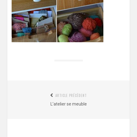
Navigation
ARTICLE PRÉCÉDENT
de
Article
L’atelier se meuble
l’article
précédent
: