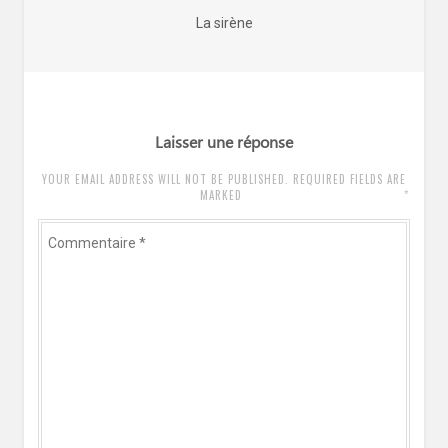
de
Article
La sirène
l’article
précédent
:
Laisser une réponse
YOUR EMAIL ADDRESS WILL NOT BE PUBLISHED. REQUIRED FIELDS ARE
*
MARKED
Commentaire
*