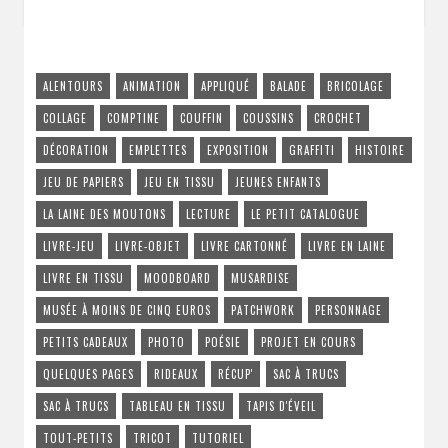
ALENTOURS
ANIMATION
APPLIQUÉ
BALADE
BRICOLAGE
COLLAGE
COMPTINE
COUFFIN
COUSSINS
CROCHET
DÉCORATION
EMPLETTES
EXPOSITION
GRAFFITI
HISTOIRE
JEU DE PAPIERS
JEU EN TISSU
JEUNES ENFANTS
LA LAINE DES MOUTONS
LECTURE
LE PETIT CATALOGUE
LIVRE-JEU
LIVRE-OBJET
LIVRE CARTONNÉ
LIVRE EN LAINE
LIVRE EN TISSU
MOODBOARD
MUSARDISE
MUSÉE À MOINS DE CINQ EUROS
PATCHWORK
PERSONNAGE
PETITS CADEAUX
PHOTO
POÉSIE
PROJET EN COURS
QUELQUES PAGES
RIDEAUX
RÉCUP'
SAC À TRUCS
SAC À TRUCS
TABLEAU EN TISSU
TAPIS D'ÉVEIL
TOUT-PETITS
TRICOT
TUTORIEL