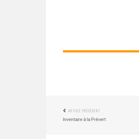
Navigation
ARTICLE PRÉCÉDENT
Article
de
Inventaire à la Prévert
précédent
l’article
: