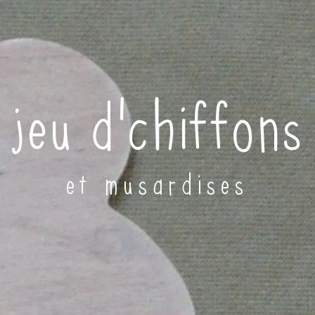
jeu d'chiffons
et musardises