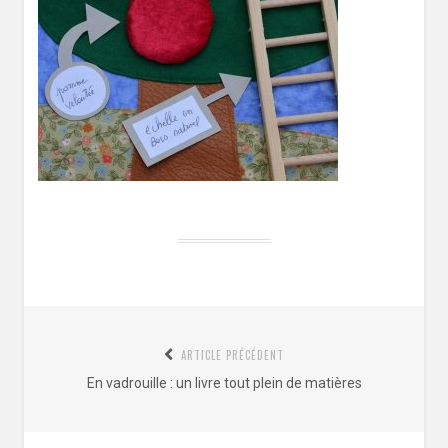
Navigation
ARTICLE PRÉCÉDENT
de
Article
En vadrouille : un livre tout plein de matières
l’article
précédent
: