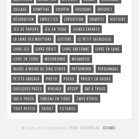
COLLAGE
COMPTINE
COUFFIN
COUSSINS
CROCHET
DÉCORATION
EMPLETTES
EXPOSITION
GRAFFITI
HISTOIRE
JEU DE PAPIERS
JEU EN TISSU
JEUNES ENFANTS
LA LAINE DES MOUTONS
LECTURE
LE PETIT CATALOGUE
LIVRE-JEU
LIVRE-OBJET
LIVRE CARTONNÉ
LIVRE EN LAINE
LIVRE EN TISSU
MOODBOARD
MUSARDISE
MUSÉE À MOINS DE CINQ EUROS
PATCHWORK
PERSONNAGE
PETITS CADEAUX
PHOTO
POÉSIE
PROJET EN COURS
QUELQUES PAGES
RIDEAUX
RÉCUP'
SAC À TRUCS
SAC À TRUCS
TABLEAU EN TISSU
TAPIS D'ÉVEIL
TOUT-PETITS
TRICOT
TUTORIEL
THEME WORDPRESS :
COSIMO
.
© 2026 JEU D'CHIFFONS