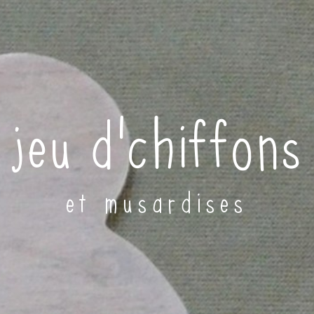
jeu d'chiffons
et musardises