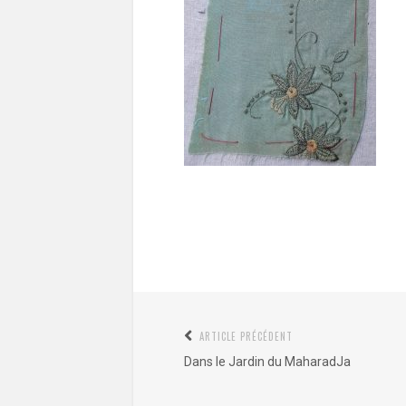
Navigation
ARTICLE PRÉCÉDENT
Article
de
Dans le Jardin du MaharadJa
précédent
l’article