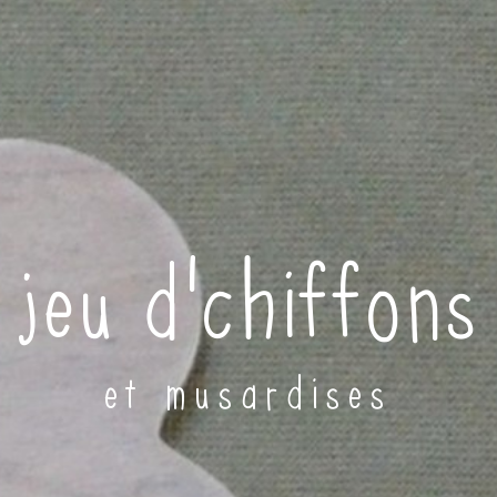
jeu d'chiffons
et musardises