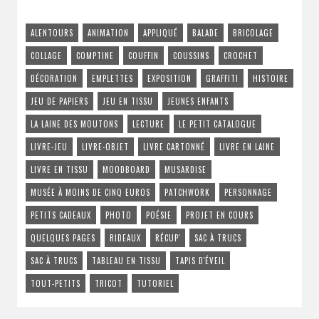
ALENTOURS
ANIMATION
APPLIQUÉ
BALADE
BRICOLAGE
COLLAGE
COMPTINE
COUFFIN
COUSSINS
CROCHET
DÉCORATION
EMPLETTES
EXPOSITION
GRAFFITI
HISTOIRE
JEU DE PAPIERS
JEU EN TISSU
JEUNES ENFANTS
LA LAINE DES MOUTONS
LECTURE
LE PETIT CATALOGUE
LIVRE-JEU
LIVRE-OBJET
LIVRE CARTONNÉ
LIVRE EN LAINE
LIVRE EN TISSU
MOODBOARD
MUSARDISE
MUSÉE À MOINS DE CINQ EUROS
PATCHWORK
PERSONNAGE
PETITS CADEAUX
PHOTO
POÉSIE
PROJET EN COURS
QUELQUES PAGES
RIDEAUX
RÉCUP'
SAC À TRUCS
SAC À TRUCS
TABLEAU EN TISSU
TAPIS D'ÉVEIL
TOUT-PETITS
TRICOT
TUTORIEL