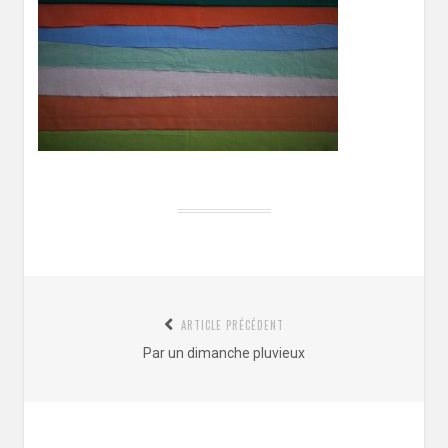
Navigation
ARTICLE PRÉCÉDENT
de
Article
Par un dimanche pluvieux
l’article
précédent
: