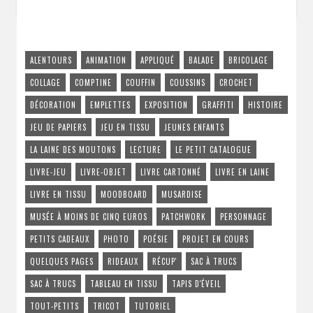
ALENTOURS
ANIMATION
APPLIQUÉ
BALADE
BRICOLAGE
COLLAGE
COMPTINE
COUFFIN
COUSSINS
CROCHET
DÉCORATION
EMPLETTES
EXPOSITION
GRAFFITI
HISTOIRE
JEU DE PAPIERS
JEU EN TISSU
JEUNES ENFANTS
LA LAINE DES MOUTONS
LECTURE
LE PETIT CATALOGUE
LIVRE-JEU
LIVRE-OBJET
LIVRE CARTONNÉ
LIVRE EN LAINE
LIVRE EN TISSU
MOODBOARD
MUSARDISE
MUSÉE À MOINS DE CINQ EUROS
PATCHWORK
PERSONNAGE
PETITS CADEAUX
PHOTO
POÉSIE
PROJET EN COURS
QUELQUES PAGES
RIDEAUX
RÉCUP'
SAC À TRUCS
SAC À TRUCS
TABLEAU EN TISSU
TAPIS D'ÉVEIL
TOUT-PETITS
TRICOT
TUTORIEL