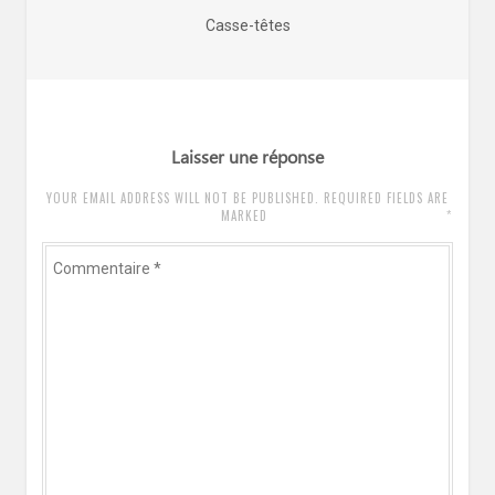
de
Article
Casse-têtes
l’article
précédent
:
Laisser une réponse
YOUR EMAIL ADDRESS WILL NOT BE PUBLISHED. REQUIRED FIELDS ARE
*
MARKED
Commentaire
*