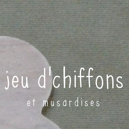
jeu d'chiffons
et musardises