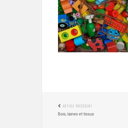
Navigation
ARTICLE PRÉCÉDENT
Article
de
Bois, laines et tissus
précédent
l’article