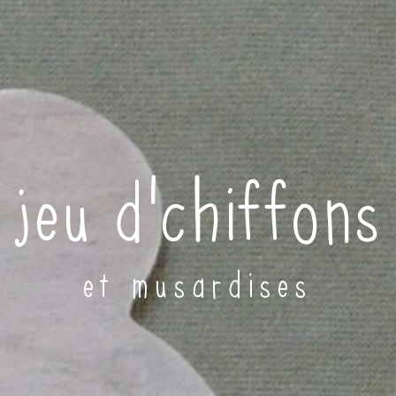
jeu d'chiffons
et musardises