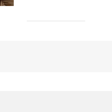
Laisser une réponse
YOUR EMAIL ADDRESS WILL NOT BE PUBLISHED. REQUIRED FIELDS ARE MARKED