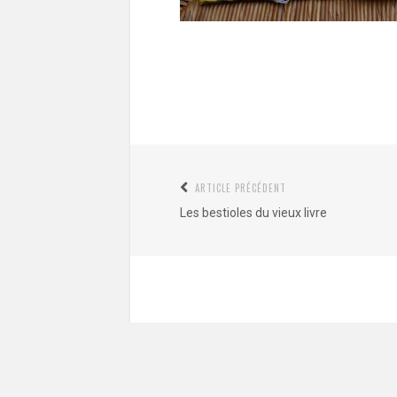
Navigation
ARTICLE PRÉCÉDENT
Article
de
Les bestioles du vieux livre
précédent
l’article
:
Commentaire