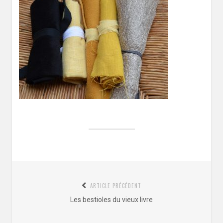
Navigation
ARTICLE PRÉCÉDENT
de
Article
Les bestioles du vieux livre
l’article
précédent