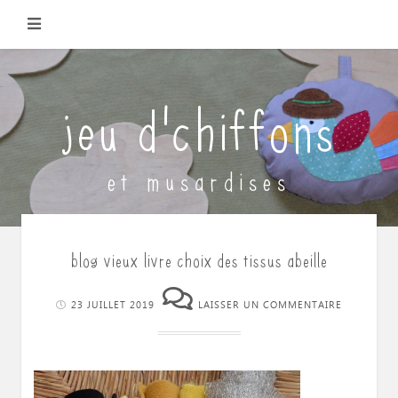
Skip
to
content
jeu d'chiffons
et musardises
blog vieux livre choix des tissus abeille
23 JUILLET 2019
LAISSER UN COMMENTAIRE