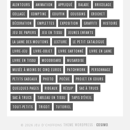
ALENTOURS
ANIMATION
APPLIQUÉ
BALADE
BRICOLAGE
COLLAGE
COMPTINE
COUFFIN
COUSSINS
CROCHET
DÉCORATION
EMPLETTES
EXPOSITION
GRAFFITI
HISTOIRE
JEU DE PAPIERS
JEU EN TISSU
JEUNES ENFANTS
LA LAINE DES MOUTONS
LECTURE
LE PETIT CATALOGUE
LIVRE-JEU
LIVRE-OBJET
LIVRE CARTONNÉ
LIVRE EN LAINE
LIVRE EN TISSU
MOODBOARD
MUSARDISE
MUSÉE À MOINS DE CINQ EUROS
PATCHWORK
PERSONNAGE
PETITS CADEAUX
PHOTO
POÉSIE
PROJET EN COURS
QUELQUES PAGES
RIDEAUX
RÉCUP'
SAC À TRUCS
SAC À TRUCS
TABLEAU EN TISSU
TAPIS D'ÉVEIL
TOUT-PETITS
TRICOT
TUTORIEL
THEME WORDPRESS :
COSIMO
.
© 2026 JEU D'CHIFFONS