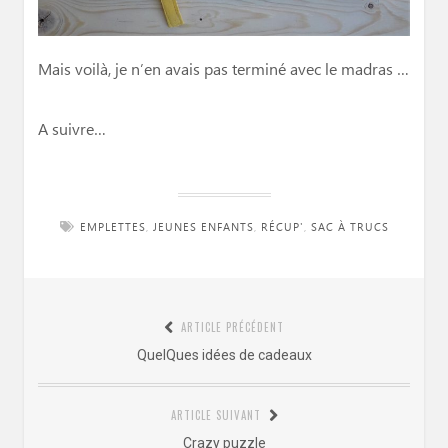
Mais voilà, je n’en avais pas terminé avec le madras …
A suivre…
EMPLETTES
,
JEUNES ENFANTS
,
RÉCUP'
,
SAC À TRUCS
Navigation
ARTICLE PRÉCÉDENT
de
Article
QuelQues idées de cadeaux
l’article
précédent
:
ARTICLE SUIVANT
Article
Crazy puzzle