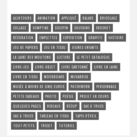
ALENTOURS
ANIMATION
APPLIQUÉ
BALADE
BRICOLAGE
COLLAGE
COMPTINE
COUFFIN
COUSSINS
CROCHET
DÉCORATION
EMPLETTES
EXPOSITION
GRAFFITI
HISTOIRE
JEU DE PAPIERS
JEU EN TISSU
JEUNES ENFANTS
LA LAINE DES MOUTONS
LECTURE
LE PETIT CATALOGUE
LIVRE-JEU
LIVRE-OBJET
LIVRE CARTONNÉ
LIVRE EN LAINE
LIVRE EN TISSU
MOODBOARD
MUSARDISE
MUSÉE À MOINS DE CINQ EUROS
PATCHWORK
PERSONNAGE
PETITS CADEAUX
PHOTO
POÉSIE
PROJET EN COURS
QUELQUES PAGES
RIDEAUX
RÉCUP'
SAC À TRUCS
SAC À TRUCS
TABLEAU EN TISSU
TAPIS D'ÉVEIL
TOUT-PETITS
TRICOT
TUTORIEL