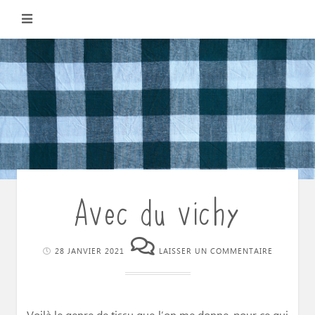
Skip
to
content
Avec du vichy
28 JANVIER 2021
LAISSER UN COMMENTAIRE