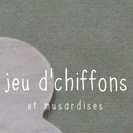
jeu d'chiffons
et musardises