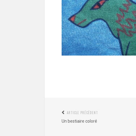
Navigation
ARTICLE PRÉCÉDENT
Article
de
Un bestiaire coloré
précédent
l’article