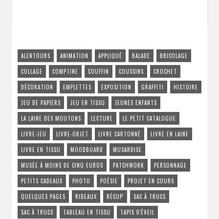
ALENTOURS
ANIMATION
APPLIQUÉ
BALADE
BRICOLAGE
COLLAGE
COMPTINE
COUFFIN
COUSSINS
CROCHET
DÉCORATION
EMPLETTES
EXPOSITION
GRAFFITI
HISTOIRE
JEU DE PAPIERS
JEU EN TISSU
JEUNES ENFANTS
LA LAINE DES MOUTONS
LECTURE
LE PETIT CATALOGUE
LIVRE-JEU
LIVRE-OBJET
LIVRE CARTONNÉ
LIVRE EN LAINE
LIVRE EN TISSU
MOODBOARD
MUSARDISE
MUSÉE À MOINS DE CINQ EUROS
PATCHWORK
PERSONNAGE
PETITS CADEAUX
PHOTO
POÉSIE
PROJET EN COURS
QUELQUES PAGES
RIDEAUX
RÉCUP'
SAC À TRUCS
SAC À TRUCS
TABLEAU EN TISSU
TAPIS D'ÉVEIL