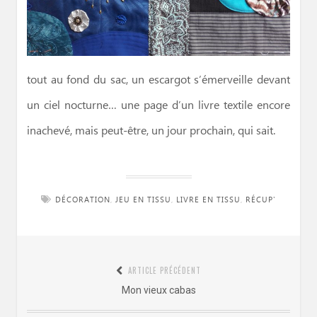
tout au fond du sac, un escargot s’émerveille devant
un ciel nocturne… une page d’un livre textile encore
inachevé, mais peut-être, un jour prochain, qui sait.
DÉCORATION
,
JEU EN TISSU
,
LIVRE EN TISSU
,
RÉCUP'
Navigation
ARTICLE PRÉCÉDENT
de
Article
Mon vieux cabas
l’article
précédent