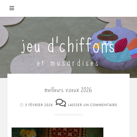
Skip
to
content
jeu d'chiffons
et musardises
meilleurs voeux 2026
3 FÉVRIER 2026
LAISSER UN COMMENTAIRE