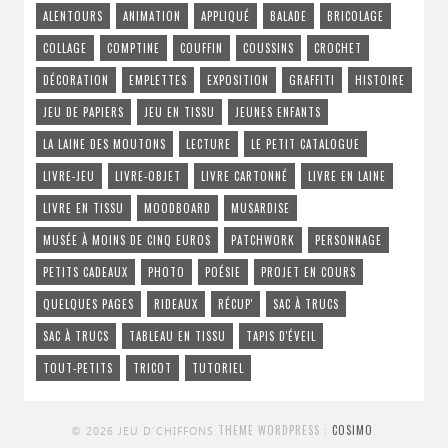
ALENTOURS
ANIMATION
APPLIQUÉ
BALADE
BRICOLAGE
COLLAGE
COMPTINE
COUFFIN
COUSSINS
CROCHET
DÉCORATION
EMPLETTES
EXPOSITION
GRAFFITI
HISTOIRE
JEU DE PAPIERS
JEU EN TISSU
JEUNES ENFANTS
LA LAINE DES MOUTONS
LECTURE
LE PETIT CATALOGUE
LIVRE-JEU
LIVRE-OBJET
LIVRE CARTONNÉ
LIVRE EN LAINE
LIVRE EN TISSU
MOODBOARD
MUSARDISE
MUSÉE À MOINS DE CINQ EUROS
PATCHWORK
PERSONNAGE
PETITS CADEAUX
PHOTO
POÉSIE
PROJET EN COURS
QUELQUES PAGES
RIDEAUX
RÉCUP'
SAC À TRUCS
SAC À TRUCS
TABLEAU EN TISSU
TAPIS D'ÉVEIL
TOUT-PETITS
TRICOT
TUTORIEL
THEME WORDPRESS :
COSIMO
.
© 2026 JEU D'CHIFFONS